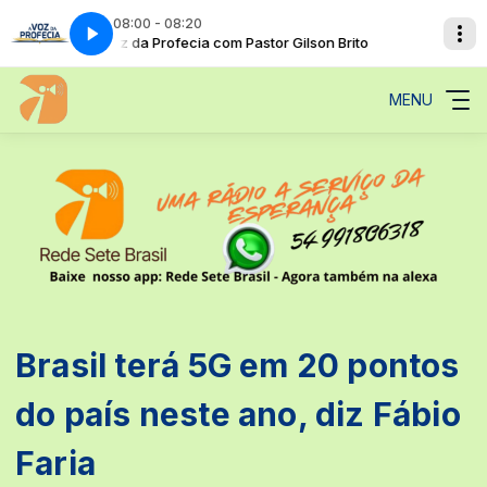
08:00 - 08:20
A Voz da Profecia com Pastor Gilson Brito
A Sua Manhã com Rede Sete Brasil
A Voz da 
A Sua Ma
MENU
Brasil terá 5G em 20 pontos
do país neste ano, diz Fábio
Faria