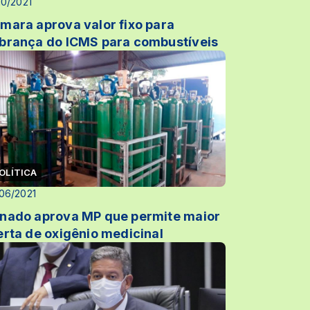
10/2021
mara aprova valor fixo para
brança do ICMS para combustíveis
OLÍTICA
06/2021
nado aprova MP que permite maior
erta de oxigênio medicinal