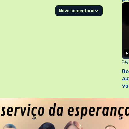
Novo comentário
P
24/
Bo
au
va