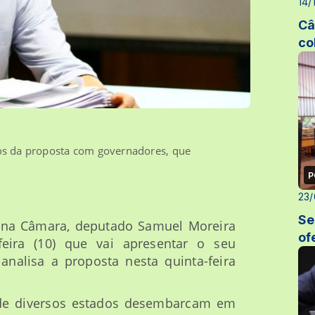
14/
Câ
co
s da proposta com governadores, que
P
23/
Se
a na Câmara, deputado Samuel Moreira
of
feira (10) que vai apresentar o seu
analisa a proposta nesta quinta-feira
s de diversos estados desembarcam em