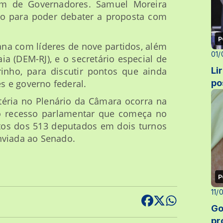
um de Governadores. Samuel Moreira
io para poder debater a proposta com
P
na com líderes de nove partidos, além
01/
a (DEM-RJ), e o secretário especial de
inho, para discutir pontos que ainda
Li
s e governo federal.
po
téria no Plenário da Câmara ocorra na
do recesso parlamentar que começa no
otos dos 513 deputados em dois turnos
nviada ao Senado.
P
11/
Go
pr