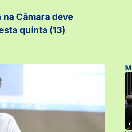
ia na Câmara deve
esta quinta (13)
M
P