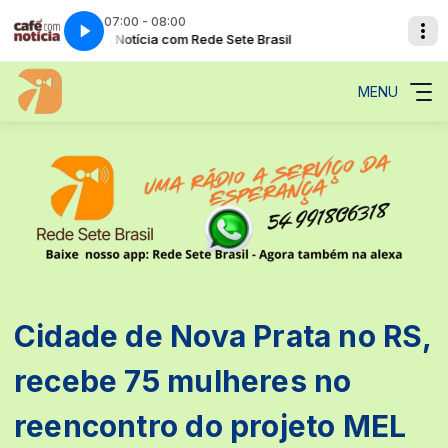
07:00 - 08:00
Café com Notícia com Rede Sete Brasil
A Voz da Profecia com Pastor Gilson Brito
Café com Notí
A Voz da Profe
MENU
Cidade de Nova Prata no RS,
recebe 75 mulheres no
reencontro do projeto MEL