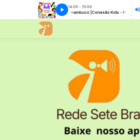
14:00 - 15:00
& Letícia Batista | Estúdio Pernambuco |
Conexão Kids - Programa ao Vivo