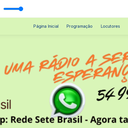
 com Jaqueline Batista & Letícia Batista | Estúdio Pernambuco |
Página Inicial
Programação
Locutores